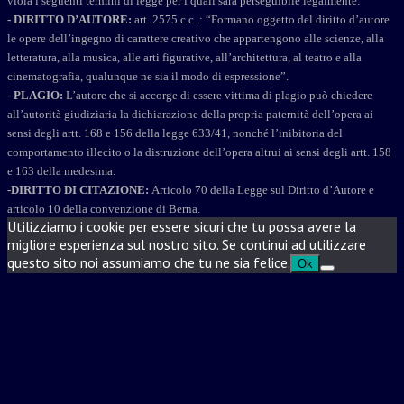
viola i seguenti termini di legge per i quali sarà perseguibile legalmente:
- DIRITTO D’AUTORE:
art. 2575 c.c. : “Formano oggetto del diritto d’autore
le opere dell’ingegno di carattere creativo che appartengono alle scienze, alla
letteratura, alla musica, alle arti figurative, all’architettura, al teatro e alla
cinematografia, qualunque ne sia il modo di espressione”.
- PLAGIO:
L’autore che si accorge di essere vittima di plagio può chiedere
all’autorità giudiziaria la dichiarazione della propria paternità dell’opera ai
sensi degli artt. 168 e 156 della legge 633/41, nonché l’inibitoria del
comportamento illecito o la distruzione dell’opera altrui ai sensi degli artt. 158
e 163 della medesima.
-DIRITTO DI CITAZIONE:
Articolo 70 della Legge sul Diritto d’Autore e
articolo 10 della convenzione di Berna.
Utilizziamo i cookie per essere sicuri che tu possa avere la
migliore esperienza sul nostro sito. Se continui ad utilizzare
questo sito noi assumiamo che tu ne sia felice.
Ok