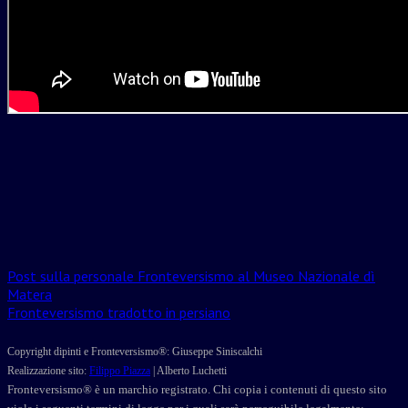
Post
Post sulla personale Fronteversismo al Museo Nazionale dì
Matera
navigation
Fronteversismo tradotto in persiano
Copyright dipinti e Fronteversismo®: Giuseppe Siniscalchi
Realizzazione sito:
Filippo Piazza
| Alberto Luchetti
Fronteversismo® è un marchio registrato. Chi copia i contenuti di questo sito